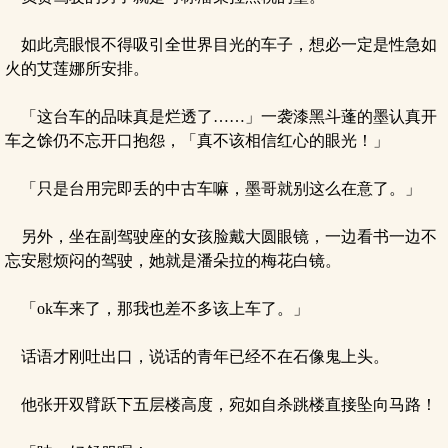
如此亮眼恨不得吸引全世界目光的车子，想必一定是性急如
火的艾莲娜所安排。
「这台车的品味真是烂透了……」一袭漆黑斗蓬的墨认真开
车之馀仍不忘开口抱怨，「真不该相信红心的眼光！」
「只是台用完即丢的中古车嘛，墨哥就别这么在意了。」
另外，坐在副驾驶座的女孩脸戴大圆眼镜，一边看书一边不
忘安慰烦闷的驾驶，她就是潘朵拉的梅花白镜。
「ok车来了，那我也差不多该上车了。」
话语才刚吐出口，说话的青年已经不在石像鬼上头。
他张开双臂跃下五层楼高度，宛如自杀跳楼直接坠向马路！