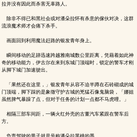
拉并没有因此而杀害无辜路人。
除非不得已和黑社会或对潘朵拉怀有杀意的傢伙对决，这群
流浪魔术师才会痛下杀手。
画面回到利用魔法赶路的银发青年身上。
瞬间移动的足跡迅速跨越雅南城数公里距离，凭藉着如此神
奇的移动能力，伊古尔在来到东城门顶端时，锁定的警车才刚
从脚下城门加速驶出。
「果然还在这里，」银发青年从容不迫半蹲在石砖砌成的城
门顶端，脚下踩的是象徵守护古城的兇猛石像鬼脑袋，「娜姐
虽然脾气暴躁了点，但对于任务的计划一点都不马虎哩。」
相隔三部车间距，一辆火红外壳的古董汽车紧跟在警车后
方。
负责驾驶的男子就是号称潘朵拉黑桃的墨。