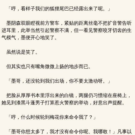
「哼，看样子我们的狐狸尾巴已经露出来了呢。」
墨阴森双眼瞪视前方警车，紧贴的距离丝毫不把扩音警告听
进耳里，此举当然引起警察不满，但一看见警察咬牙切齿的生
气模气，墨便开心地笑了。
虽然说是笑了。
但其实也只有嘴角微微上扬的地步而已。
「墨哥，还没轮到我们出场，你不要太激动呀。」
把脸从厚厚书本里浮出来的白镜，两腿仍习惯缩在座椅上，
她见到漆黑斗蓬男子打算惹火警察的举动，好意出声提醒。
「哼，什么时候轮到梅花你来命令我了？」
「墨哥你想太多了，我才没有命令你呢、我哪敢！」凡事以