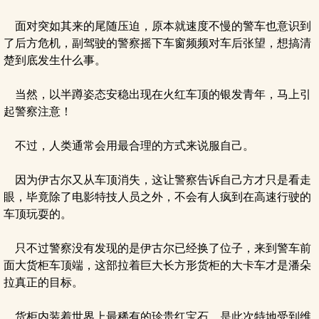
面对突如其来的尾随压迫，原本就速度不慢的警车也意识到
了后方危机，副驾驶的警察摇下车窗频频对车后张望，想搞清
楚到底发生什么事。
当然，以半蹲姿态安稳出现在火红车顶的银发青年，马上引
起警察注意！
不过，人类通常会用最合理的方式来说服自己。
因为伊古尔又从车顶消失，这让警察告诉自己方才只是看走
眼，毕竟除了电影特技人员之外，不会有人疯到在高速行驶的
车顶玩耍的。
只不过警察没有发现的是伊古尔已经换了位子，来到警车前
面大货柜车顶端，这部拉着巨大长方形货柜的大卡车才是潘朵
拉真正的目标。
货柜内装着世界上最稀有的珍贵红宝石，是此次特地受到维