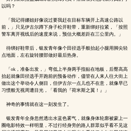
以吗？
「我记得娜姐好像说过要我赶在目标车辆开上高速公路以
前，」只见伊古尔蹲下身子松开鞋带，重新绑好拉紧，「按照
警车离开视线后的速度来说，预估大概差距在三公里内。」
待绑好鞋带后，银发青年像个田径选手般抬起小腿用脚尖轻
点地面，左右旋转腰部做好最后热身。
「ok，准备出发，」弯低上半身两手指贴在地板，后臀高高
抬起就像田径选手开跑前的预备动作，儘管在人来人往大街上
做出这个举动令人侧目，但伊古尔一点儿也不在意，就像早已
习惯般无视周遭目光，「看我的『荷米斯之翼！』」
神奇的事情就在这一刻发生了。
银发青年全身忽然透出水蓝色雾气，就像身体轮廓被蒙上一
圈电影特效一样明显，不过行经身旁的路人群眾似乎看不见这