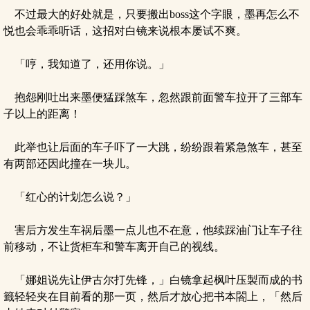
不过最大的好处就是，只要搬出boss这个字眼，墨再怎么不
悦也会乖乖听话，这招对白镜来说根本屡试不爽。
「哼，我知道了，还用你说。」
抱怨刚吐出来墨便猛踩煞车，忽然跟前面警车拉开了三部车
子以上的距离！
此举也让后面的车子吓了一大跳，纷纷跟着紧急煞车，甚至
有两部还因此撞在一块儿。
「红心的计划怎么说？」
害后方发生车祸后墨一点儿也不在意，他续踩油门让车子往
前移动，不让货柜车和警车离开自己的视线。
「娜姐说先让伊古尔打先锋，」白镜拿起枫叶压製而成的书
籤轻轻夹在目前看的那一页，然后才放心把书本閤上，「然后