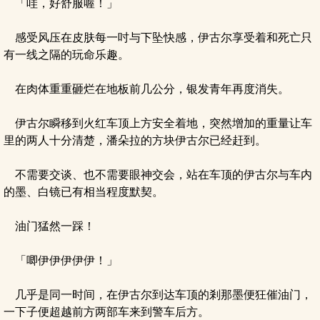
「哇，好舒服喔！」
感受风压在皮肤每一吋与下坠快感，伊古尔享受着和死亡只
有一线之隔的玩命乐趣。
在肉体重重砸烂在地板前几公分，银发青年再度消失。
伊古尔瞬移到火红车顶上方安全着地，突然增加的重量让车
里的两人十分清楚，潘朵拉的方块伊古尔已经赶到。
不需要交谈、也不需要眼神交会，站在车顶的伊古尔与车内
的墨、白镜已有相当程度默契。
油门猛然一踩！
「唧伊伊伊伊伊！」
几乎是同一时间，在伊古尔到达车顶的剎那墨便狂催油门，
一下子便超越前方两部车来到警车后方。