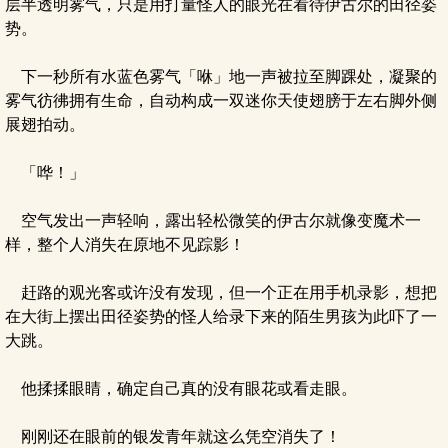
层半透明雾气，只是用打量怪人的眼光在看待伊古尔的田径姿
势。
下一秒所有水蓝色雾气「咻」地一声被拉至脚踝处，凝聚的
雾气彷彿拥有生命，自动构成一双迷你天使翅膀于左右脚外侧
展翅拍动。
「哗！」
空气发出一声轻响，露出轻松微笑的伊古尔就像变魔术一
样，整个人消失在原地不见踪影！
赶路的观光客或许没有发现，但一个正在用手机录影，想把
在大街上摆出田径姿势的怪人给录下来的陌生男孩为此吓了一
大跳。
他揉揉眼睛，确定自己真的没有眼花或看走眼。
刚刚还在眼前的银发青年就这么凭空消失了！