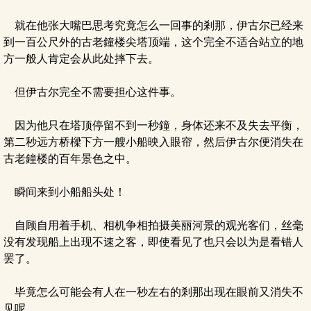
就在他张大嘴巴思考究竟怎么一回事的剎那，伊古尔已经来
到一百公尺外的古老鐘楼尖塔顶端，这个完全不适合站立的地
方一般人肯定会从此处摔下去。
但伊古尔完全不需要担心这件事。
因为他只在塔顶停留不到一秒鐘，身体还来不及失去平衡，
第二秒远方桥樑下方一艘小船映入眼帘，然后伊古尔便消失在
古老鐘楼的百年景色之中。
瞬间来到小船船头处！
自顾自用着手机、相机争相拍摄美丽河景的观光客们，丝毫
没有发现船上出现不速之客，即使看见了也只会以为是看错人
罢了。
毕竟怎么可能会有人在一秒左右的剎那出现在眼前又消失不
见呢。