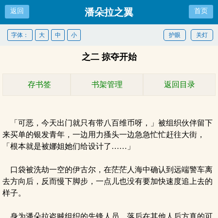
潘朵拉之翼
返回
首页
字体：
大
中
小
护眼
关灯
之二 掠夺开始
存书签
书架管理
返回目录
「可恶，今天出门就只有带八百维币呀，」被组织伙伴留下
来买单的银发青年，一边用力搔头一边急急忙忙赶往大街，
「根本就是被娜姐她们给设计了……」
口袋被洗劫一空的伊古尔，在茫茫人海中确认到远端警车离
去方向后，反而慢下脚步，一点儿也没有要加快速度追上去的
样子。
身为潘朵拉盗贼组织的先锋人员，落后在其他人后方真的可