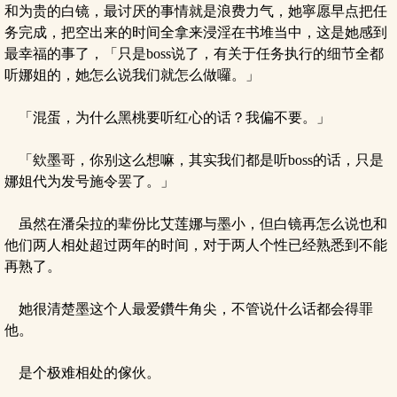
和为贵的白镜，最讨厌的事情就是浪费力气，她寧愿早点把任
务完成，把空出来的时间全拿来浸淫在书堆当中，这是她感到
最幸福的事了，「只是boss说了，有关于任务执行的细节全都
听娜姐的，她怎么说我们就怎么做囉。」
「混蛋，为什么黑桃要听红心的话？我偏不要。」
「欸墨哥，你别这么想嘛，其实我们都是听boss的话，只是
娜姐代为发号施令罢了。」
虽然在潘朵拉的辈份比艾莲娜与墨小，但白镜再怎么说也和
他们两人相处超过两年的时间，对于两人个性已经熟悉到不能
再熟了。
她很清楚墨这个人最爱鑽牛角尖，不管说什么话都会得罪
他。
是个极难相处的傢伙。