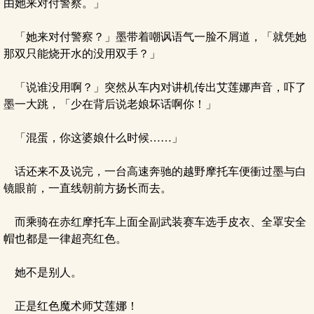
由她来对付警察。」
「她来对付警察？」墨带着嘲讽语气一脸不屑道，「就凭她
那双只能烧开水的没用双手？」
「说谁没用啊？」突然从车内对讲机传出艾莲娜声音，吓了
墨一大跳，「少在背后说老娘坏话啊你！」
「混蛋，你这婆娘什么时候……」
话还来不及说完，一台高速奔驰的越野摩托车便衝过墨与白
镜眼前，一直线朝前方扬长而去。
而乘骑在赤红摩托车上面全副武装赛车选手皮衣、全罩安全
帽也都是一律超亮红色。
她不是别人。
正是红色魔术师艾莲娜！