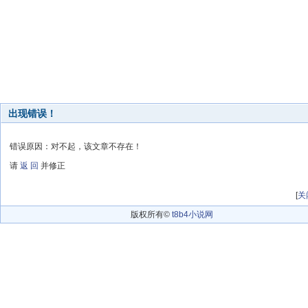
出现错误！
错误原因：对不起，该文章不存在！
请
返 回
并修正
[
关
版权所有©
t8b4小说网