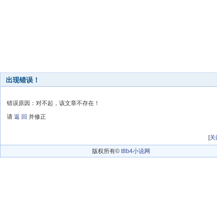
出现错误！
错误原因：对不起，该文章不存在！
请
返 回
并修正
[
关
版权所有©
t8b4小说网