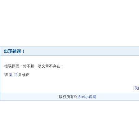
出现错误！
错误原因：对不起，该文章不存在！
请
返 回
并修正
[
关
版权所有©
t8b4小说网