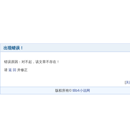
出现错误！
错误原因：对不起，该文章不存在！
请
返 回
并修正
[
关
版权所有©
t8b4小说网