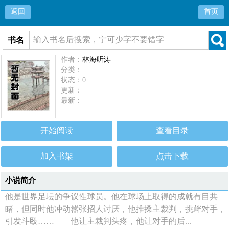
返回
首页
书名
作者：
林海听涛
分类：
状态：0
更新：
最新：
开始阅读
查看目录
加入书架
点击下载
小说简介
他是世界足坛的争议性球员。他在球场上取得的成就有目共
睹，但同时他冲动嚣张招人讨厌，他推搡主裁判，挑衅对手，
引发斗殴…… 他让主裁判头疼，他让对手的后...