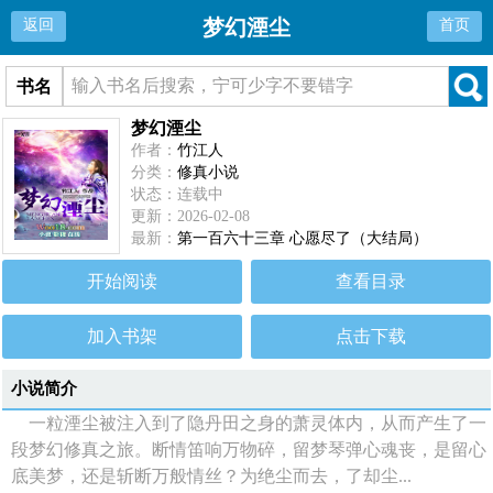
梦幻湮尘
返回
首页
书名
梦幻湮尘
作者：
竹江人
分类：
修真小说
状态：连载中
更新：2026-02-08
最新：
第一百六十三章 心愿尽了（大结局）
开始阅读
查看目录
加入书架
点击下载
小说简介
一粒湮尘被注入到了隐丹田之身的萧灵体内，从而产生了一
段梦幻修真之旅。断情笛响万物碎，留梦琴弹心魂丧，是留心
底美梦，还是斩断万般情丝？为绝尘而去，了却尘...